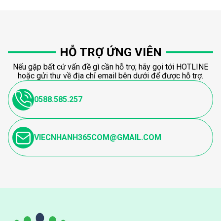
HỖ TRỢ ỨNG VIÊN
Nếu gặp bất cứ vấn đề gì cần hỗ trợ, hãy gọi tới HOTLINE
hoặc gửi thư về địa chỉ email bên dưới để được hỗ trợ.
0588.585.257
VIECNHANH365COM@GMAIL.COM