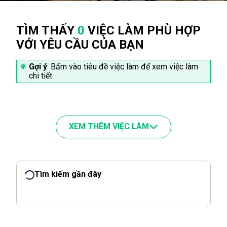
TÌM THẤY
0
VIỆC LÀM PHÙ HỢP
VỚI YÊU CẦU CỦA BẠN
Gợi ý
: Bấm vào tiêu đề việc làm để xem việc làm
chi tiết
XEM THÊM VIỆC LÀM
Tìm kiếm gần đây