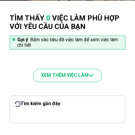
TÌM THẤY
0
VIỆC LÀM PHÙ HỢP
VỚI YÊU CẦU CỦA BẠN
Gợi ý
: Bấm vào tiêu đề việc làm để xem việc làm
chi tiết
XEM THÊM VIỆC LÀM
Tìm kiếm gần đây