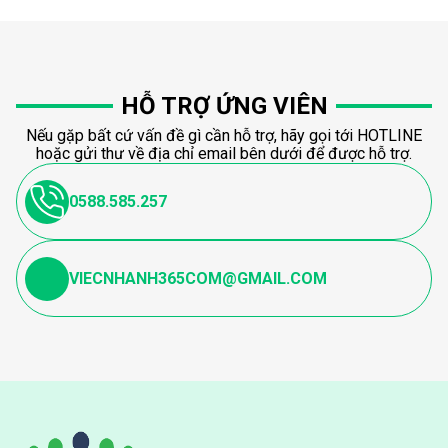
HỖ TRỢ ỨNG VIÊN
Nếu gặp bất cứ vấn đề gì cần hỗ trợ, hãy gọi tới HOTLINE
hoặc gửi thư về địa chỉ email bên dưới để được hỗ trợ.
0588.585.257
VIECNHANH365COM@GMAIL.COM