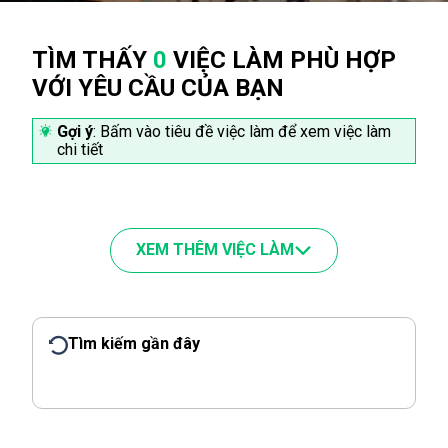
TÌM THẤY
0
VIỆC LÀM PHÙ HỢP
VỚI YÊU CẦU CỦA BẠN
Gợi ý
: Bấm vào tiêu đề việc làm để xem việc làm
chi tiết
XEM THÊM VIỆC LÀM
Tìm kiếm gần đây