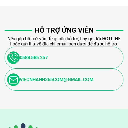
HỖ TRỢ ỨNG VIÊN
Nếu gặp bất cứ vấn đề gì cần hỗ trợ, hãy gọi tới HOTLINE
hoặc gửi thư về địa chỉ email bên dưới để được hỗ trợ.
0588.585.257
VIECNHANH365COM@GMAIL.COM