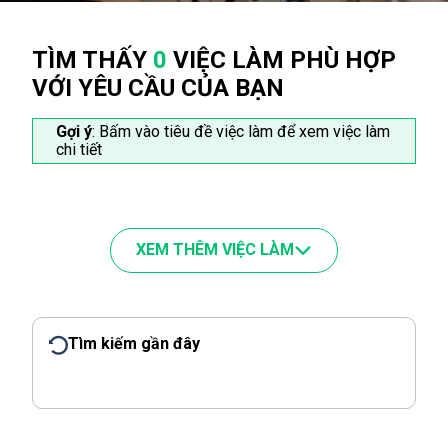
TÌM THẤY
0
VIỆC LÀM PHÙ HỢP
VỚI YÊU CẦU CỦA BẠN
Gợi ý
: Bấm vào tiêu đề việc làm để xem việc làm
chi tiết
XEM THÊM VIỆC LÀM
Tìm kiếm gần đây