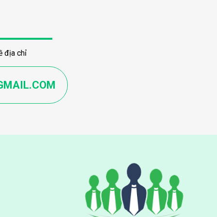
 địa chỉ
GMAIL.COM