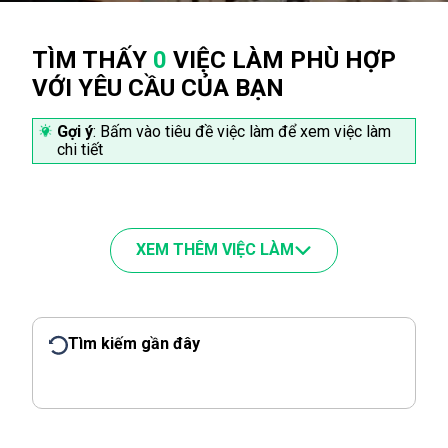
TÌM THẤY
0
VIỆC LÀM PHÙ HỢP
VỚI YÊU CẦU CỦA BẠN
Gợi ý
: Bấm vào tiêu đề việc làm để xem việc làm
chi tiết
XEM THÊM VIỆC LÀM
Tìm kiếm gần đây