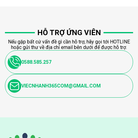
HỖ TRỢ ỨNG VIÊN
Nếu gặp bất cứ vấn đề gì cần hỗ trợ, hãy gọi tới HOTLINE
hoặc gửi thư về địa chỉ email bên dưới để được hỗ trợ.
0588.585.257
VIECNHANH365COM@GMAIL.COM