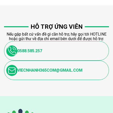
HỖ TRỢ ỨNG VIÊN
Nếu gặp bất cứ vấn đề gì cần hỗ trợ, hãy gọi tới HOTLINE
hoặc gửi thư về địa chỉ email bên dưới để được hỗ trợ.
0588.585.257
VIECNHANH365COM@GMAIL.COM