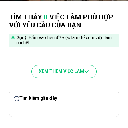
TÌM THẤY
0
VIỆC LÀM PHÙ HỢP
VỚI YÊU CẦU CỦA BẠN
Gợi ý
: Bấm vào tiêu đề việc làm để xem việc làm
chi tiết
XEM THÊM VIỆC LÀM
Tìm kiếm gần đây