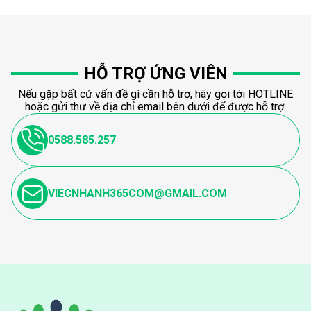
HỖ TRỢ ỨNG VIÊN
Nếu gặp bất cứ vấn đề gì cần hỗ trợ, hãy gọi tới HOTLINE
hoặc gửi thư về địa chỉ email bên dưới để được hỗ trợ.
0588.585.257
VIECNHANH365COM@GMAIL.COM