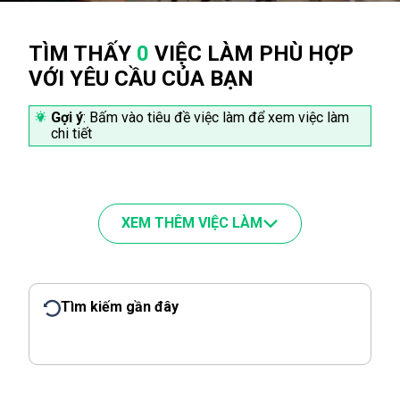
TÌM THẤY
0
VIỆC LÀM PHÙ HỢP
VỚI YÊU CẦU CỦA BẠN
Gợi ý
: Bấm vào tiêu đề việc làm để xem việc làm
chi tiết
XEM THÊM VIỆC LÀM
Tìm kiếm gần đây