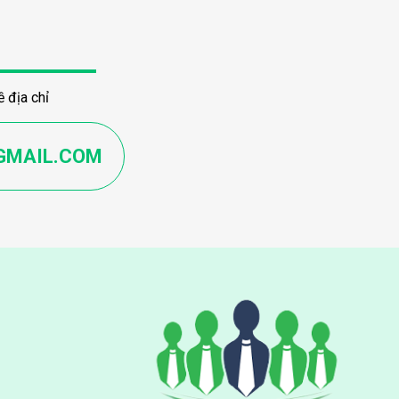
 địa chỉ
GMAIL.COM