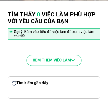
TÌM THẤY
0
VIỆC LÀM PHÙ HỢP
VỚI YÊU CẦU CỦA BẠN
Gợi ý
: Bấm vào tiêu đề việc làm để xem việc làm
chi tiết
XEM THÊM VIỆC LÀM
Tìm kiếm gần đây