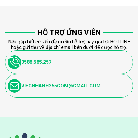
HỖ TRỢ ỨNG VIÊN
Nếu gặp bất cứ vấn đề gì cần hỗ trợ, hãy gọi tới HOTLINE
hoặc gửi thư về địa chỉ email bên dưới để được hỗ trợ.
0588.585.257
VIECNHANH365COM@GMAIL.COM