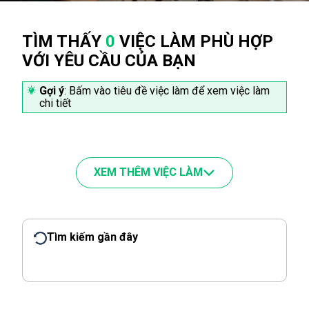
TÌM THẤY
0
VIỆC LÀM PHÙ HỢP
VỚI YÊU CẦU CỦA BẠN
Gợi ý
: Bấm vào tiêu đề việc làm để xem việc làm
chi tiết
XEM THÊM VIỆC LÀM
Tìm kiếm gần đây