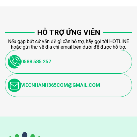
HỖ TRỢ ỨNG VIÊN
Nếu gặp bất cứ vấn đề gì cần hỗ trợ, hãy gọi tới HOTLINE
hoặc gửi thư về địa chỉ email bên dưới để được hỗ trợ.
0588.585.257
VIECNHANH365COM@GMAIL.COM