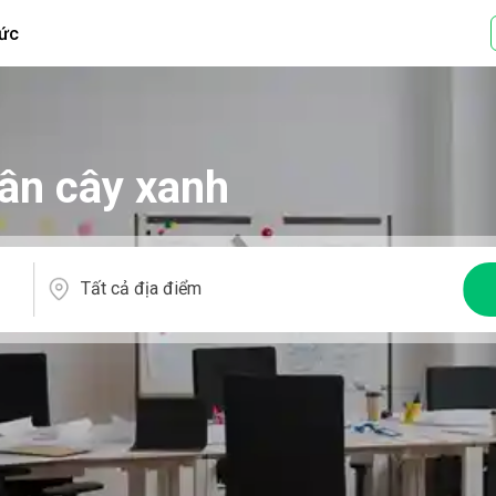
tức
ân cây xanh
Tất cả địa điểm