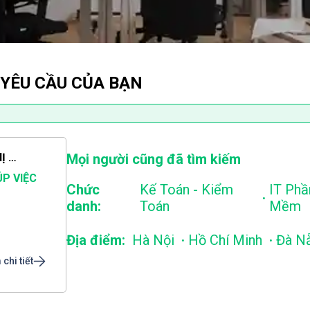
 YÊU CẦU CỦA BẠN
Mọi người cũng đã tìm kiếm
CẦN TÌM NGƯỜI CHĂM BÉ GỌI DỊCH VỤ SAO MAI CHỊ THẢO LÀ CÓ NGƯỜI SAU 1 PHÚT
ÚP VIỆC
Chức
Kế Toán - Kiểm
IT Phầ
.
danh:
Toán
Mềm
.
.
Địa điểm:
Hà Nội
Hồ Chí Minh
Đà N
chi tiết