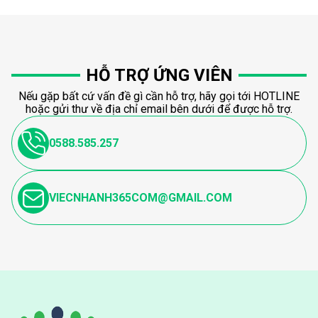
HỖ TRỢ ỨNG VIÊN
Nếu gặp bất cứ vấn đề gì cần hỗ trợ, hãy gọi tới HOTLINE
hoặc gửi thư về địa chỉ email bên dưới để được hỗ trợ.
0588.585.257
VIECNHANH365COM@GMAIL.COM