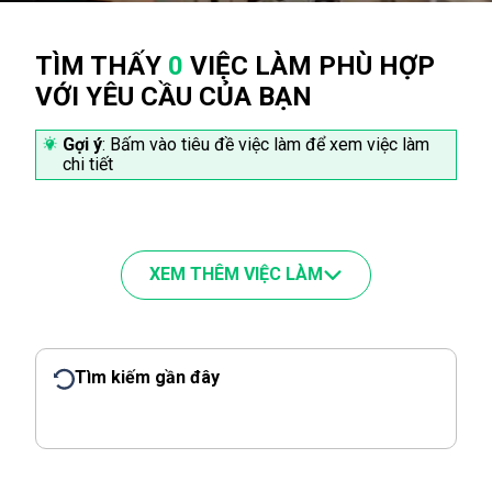
TÌM THẤY
0
VIỆC LÀM PHÙ HỢP
VỚI YÊU CẦU CỦA BẠN
Gợi ý
: Bấm vào tiêu đề việc làm để xem việc làm
chi tiết
XEM THÊM VIỆC LÀM
Tìm kiếm gần đây