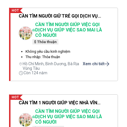
HOT
CẦN TÌM NGƯỜI GIỮ TRẺ GỌI DỊCH VỤ SAO MAI CHỊ THẢO LÀ CÓ NGƯỜI SAU 1 PHÚT
CẦN TÌM NGƯỜI GIÚP VIỆC GỌI
DỊCH VỤ GIÚP VIỆC SAO MAI LÀ
CÓ NGƯỜI
$ Thỏa thuận
Không yêu cầu kinh nghiệm
Thu nhập: Thỏa thuận
Hồ Chí Minh, Bình Dương, Bà Rịa
Xem chi tiết
Vũng Tàu
Còn 124 năm
HOT
CẦN TÌM 1 NGƯỜI GIÚP VIỆC NHÀ VĨNH LONG 1 NGƯỜI GIỮ TRẺ 1 NGƯỜI CHĂM BÀ
CẦN TÌM NGƯỜI GIÚP VIỆC GỌI
DỊCH VỤ GIÚP VIỆC SAO MAI LÀ
CÓ NGƯỜI