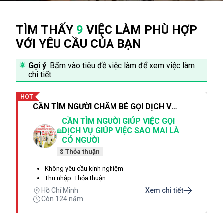
TÌM THẤY
9
VIỆC LÀM PHÙ HỢP
VỚI YÊU CẦU CỦA BẠN
Gợi ý
: Bấm vào tiêu đề việc làm để xem việc làm
chi tiết
HOT
CẦN TÌM NGƯỜI CHĂM BÉ GỌI DỊCH VỤ SAO MAI CHỊ THẢO LÀ CÓ NGƯỜI SAU 1 PHÚT
CẦN TÌM NGƯỜI GIÚP VIỆC GỌI
DỊCH VỤ GIÚP VIỆC SAO MAI LÀ
CÓ NGƯỜI
$ Thỏa thuận
Không yêu cầu kinh nghiệm
Thu nhập: Thỏa thuận
Hồ Chí Minh
Xem chi tiết
Còn 124 năm