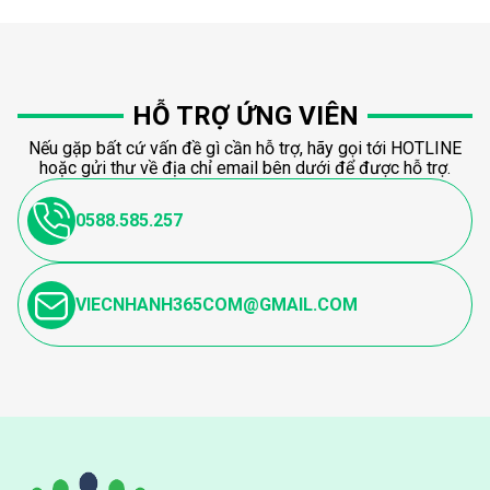
HỖ TRỢ ỨNG VIÊN
Nếu gặp bất cứ vấn đề gì cần hỗ trợ, hãy gọi tới HOTLINE
hoặc gửi thư về địa chỉ email bên dưới để được hỗ trợ.
0588.585.257
VIECNHANH365COM@GMAIL.COM