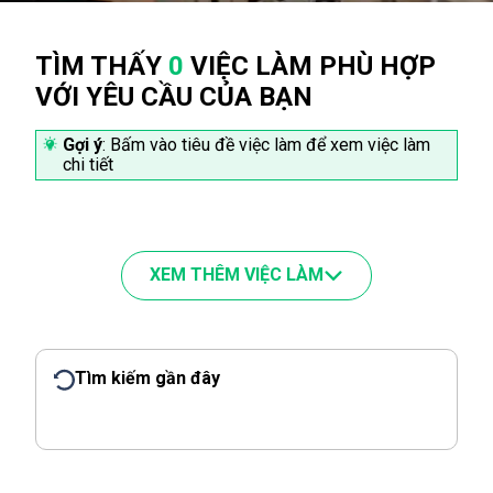
TÌM THẤY
0
VIỆC LÀM PHÙ HỢP
VỚI YÊU CẦU CỦA BẠN
Gợi ý
: Bấm vào tiêu đề việc làm để xem việc làm
chi tiết
XEM THÊM VIỆC LÀM
Tìm kiếm gần đây