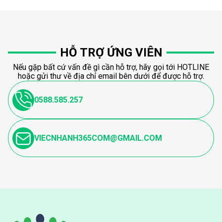
HỖ TRỢ ỨNG VIÊN
Nếu gặp bất cứ vấn đề gì cần hỗ trợ, hãy gọi tới HOTLINE
hoặc gửi thư về địa chỉ email bên dưới để được hỗ trợ.
0588.585.257
VIECNHANH365COM@GMAIL.COM