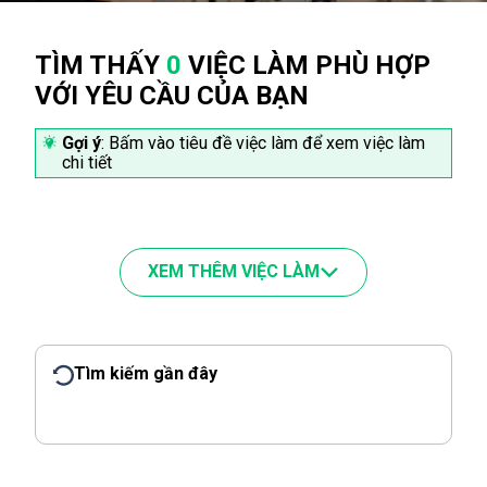
TÌM THẤY
0
VIỆC LÀM PHÙ HỢP
VỚI YÊU CẦU CỦA BẠN
Gợi ý
: Bấm vào tiêu đề việc làm để xem việc làm
chi tiết
XEM THÊM VIỆC LÀM
Tìm kiếm gần đây