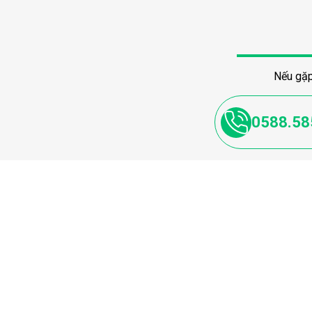
Nếu gặp
0588.58
Đơn vị chủ quản:
Địa chỉ: Nhân Thịnh - Lý Nhân - Hà Nam
Hotline: 0588585257
Email hỗ trợ:
viecnhanh365com@gmail.com