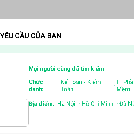
 YÊU CẦU CỦA BẠN
Mọi người cũng đã tìm kiếm
Chức
Kế Toán - Kiểm
IT Phầ
.
danh:
Toán
Mềm
.
.
Địa điểm:
Hà Nội
Hồ Chí Minh
Đà N