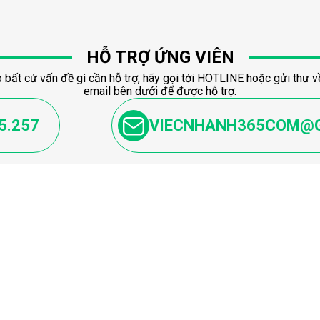
HỖ TRỢ ỨNG VIÊN
 bất cứ vấn đề gì cần hỗ trợ, hãy gọi tới HOTLINE hoặc gửi thư về
email bên dưới để được hỗ trợ.
5.257
VIECNHANH365COM@