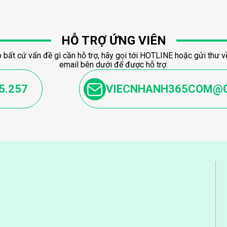
HỖ TRỢ ỨNG VIÊN
 bất cứ vấn đề gì cần hỗ trợ, hãy gọi tới HOTLINE hoặc gửi thư về
email bên dưới để được hỗ trợ.
5.257
VIECNHANH365COM@