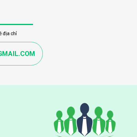
 địa chỉ
GMAIL.COM