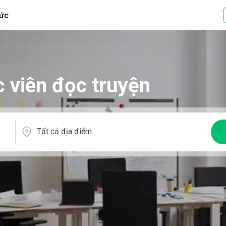
tức
c viên đọc truyện
Tất cả địa điểm