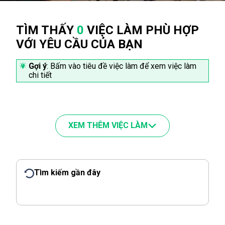
TÌM THẤY
0
VIỆC LÀM PHÙ HỢP
VỚI YÊU CẦU CỦA BẠN
Gợi ý
: Bấm vào tiêu đề việc làm để xem việc làm
chi tiết
XEM THÊM VIỆC LÀM
Tìm kiếm gần đây