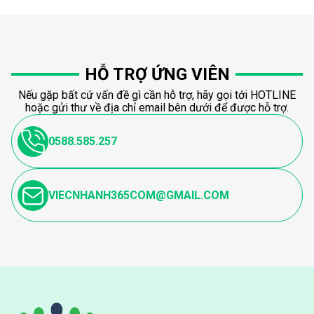
HỖ TRỢ ỨNG VIÊN
Nếu gặp bất cứ vấn đề gì cần hỗ trợ, hãy gọi tới HOTLINE
hoặc gửi thư về địa chỉ email bên dưới để được hỗ trợ.
0588.585.257
VIECNHANH365COM@GMAIL.COM