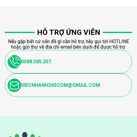
HỖ TRỢ ỨNG VIÊN
Nếu gặp bất cứ vấn đề gì cần hỗ trợ, hãy gọi tới HOTLINE
hoặc gửi thư về địa chỉ email bên dưới để được hỗ trợ.
0588.585.257
VIECNHANH365COM@GMAIL.COM