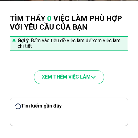
TÌM THẤY
0
VIỆC LÀM PHÙ HỢP
VỚI YÊU CẦU CỦA BẠN
Gợi ý
: Bấm vào tiêu đề việc làm để xem việc làm
chi tiết
XEM THÊM VIỆC LÀM
Tìm kiếm gần đây