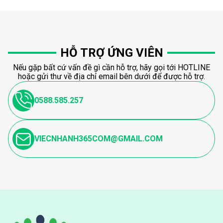
HỖ TRỢ ỨNG VIÊN
Nếu gặp bất cứ vấn đề gì cần hỗ trợ, hãy gọi tới HOTLINE
hoặc gửi thư về địa chỉ email bên dưới để được hỗ trợ.
0588.585.257
VIECNHANH365COM@GMAIL.COM