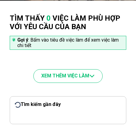
TÌM THẤY
0
VIỆC LÀM PHÙ HỢP
VỚI YÊU CẦU CỦA BẠN
Gợi ý
: Bấm vào tiêu đề việc làm để xem việc làm
chi tiết
XEM THÊM VIỆC LÀM
Tìm kiếm gần đây