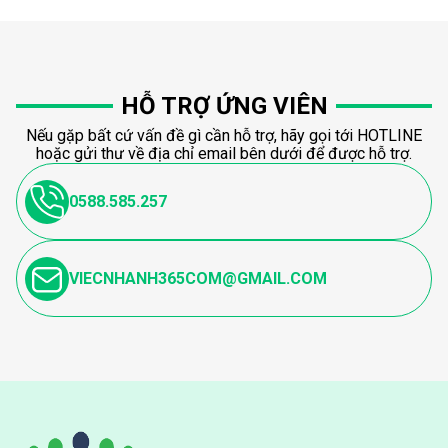
HỖ TRỢ ỨNG VIÊN
Nếu gặp bất cứ vấn đề gì cần hỗ trợ, hãy gọi tới HOTLINE
hoặc gửi thư về địa chỉ email bên dưới để được hỗ trợ.
0588.585.257
VIECNHANH365COM@GMAIL.COM