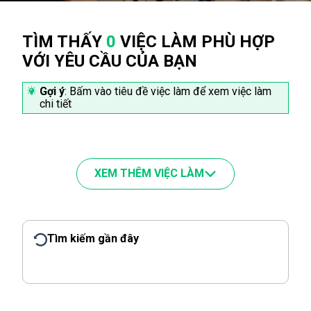
TÌM THẤY
0
VIỆC LÀM PHÙ HỢP
VỚI YÊU CẦU CỦA BẠN
Gợi ý
: Bấm vào tiêu đề việc làm để xem việc làm
chi tiết
XEM THÊM VIỆC LÀM
Tìm kiếm gần đây