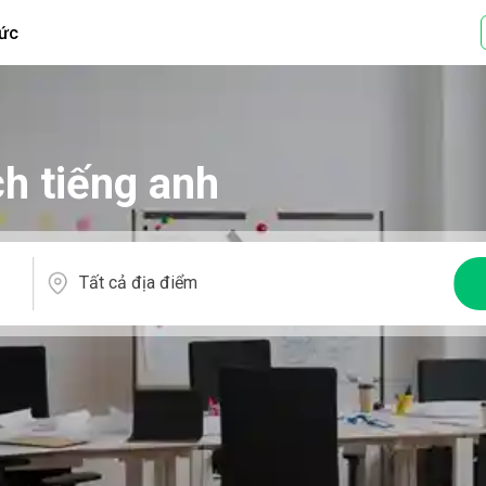
tức
ch tiếng anh
Tất cả địa điểm