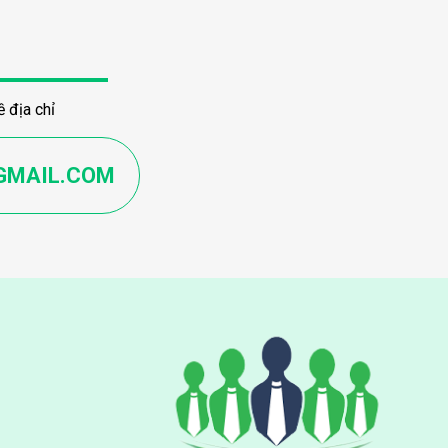
 địa chỉ
GMAIL.COM