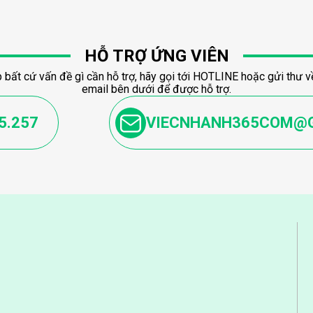
HỖ TRỢ ỨNG VIÊN
 bất cứ vấn đề gì cần hỗ trợ, hãy gọi tới HOTLINE hoặc gửi thư về
email bên dưới để được hỗ trợ.
5.257
VIECNHANH365COM@