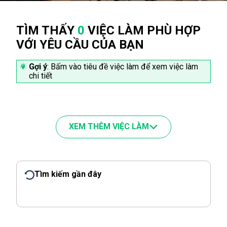
TÌM THẤY
0
VIỆC LÀM PHÙ HỢP
VỚI YÊU CẦU CỦA BẠN
Gợi ý
: Bấm vào tiêu đề việc làm để xem việc làm
chi tiết
XEM THÊM VIỆC LÀM
Tìm kiếm gần đây