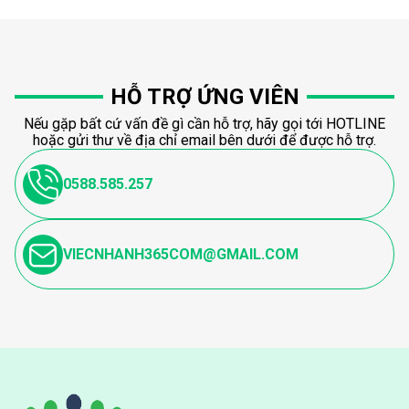
HỖ TRỢ ỨNG VIÊN
Nếu gặp bất cứ vấn đề gì cần hỗ trợ, hãy gọi tới HOTLINE
hoặc gửi thư về địa chỉ email bên dưới để được hỗ trợ.
0588.585.257
VIECNHANH365COM@GMAIL.COM