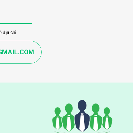
 địa chỉ
GMAIL.COM