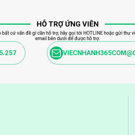
HỖ TRỢ ỨNG VIÊN
 bất cứ vấn đề gì cần hỗ trợ, hãy gọi tới HOTLINE hoặc gửi thư về
email bên dưới để được hỗ trợ.
5.257
VIECNHANH365COM@