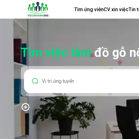
Tìm ứng viên
CV xin việc
Tin 
Tìm việc làm
đồ gỗ nộ