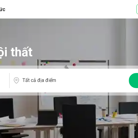
tức
i thất
Tất cả địa điểm