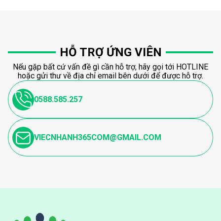
HỖ TRỢ ỨNG VIÊN
Nếu gặp bất cứ vấn đề gì cần hỗ trợ, hãy gọi tới HOTLINE
hoặc gửi thư về địa chỉ email bên dưới để được hỗ trợ.
0588.585.257
VIECNHANH365COM@GMAIL.COM