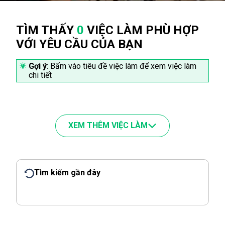
TÌM THẤY
0
VIỆC LÀM PHÙ HỢP
VỚI YÊU CẦU CỦA BẠN
Gợi ý
: Bấm vào tiêu đề việc làm để xem việc làm
chi tiết
XEM THÊM VIỆC LÀM
Tìm kiếm gần đây