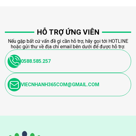
HỖ TRỢ ỨNG VIÊN
Nếu gặp bất cứ vấn đề gì cần hỗ trợ, hãy gọi tới HOTLINE
hoặc gửi thư về địa chỉ email bên dưới để được hỗ trợ.
0588.585.257
VIECNHANH365COM@GMAIL.COM