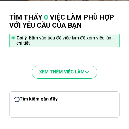
TÌM THẤY
0
VIỆC LÀM PHÙ HỢP
VỚI YÊU CẦU CỦA BẠN
Gợi ý
: Bấm vào tiêu đề việc làm để xem việc làm
chi tiết
XEM THÊM VIỆC LÀM
Tìm kiếm gần đây