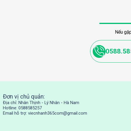
Nếu gặp
0588.58
Đơn vị chủ quản:
Địa chỉ: Nhân Thịnh - Lý Nhân - Hà Nam
Hotline: 0588585257
Email hỗ trợ:
viecnhanh365com@gmail.com