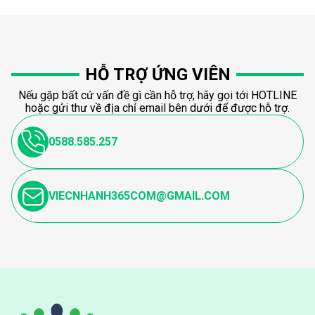
HỖ TRỢ ỨNG VIÊN
Nếu gặp bất cứ vấn đề gì cần hỗ trợ, hãy gọi tới HOTLINE
hoặc gửi thư về địa chỉ email bên dưới để được hỗ trợ.
0588.585.257
VIECNHANH365COM@GMAIL.COM