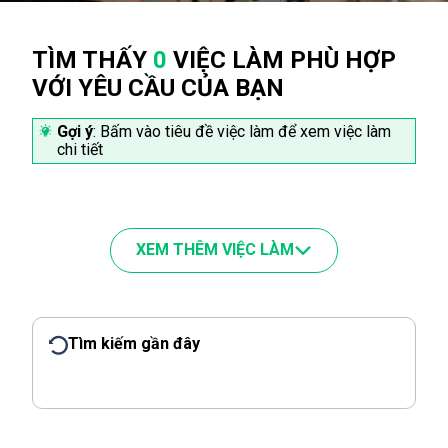
TÌM THẤY
0
VIỆC LÀM PHÙ HỢP
VỚI YÊU CẦU CỦA BẠN
Gợi ý
: Bấm vào tiêu đề việc làm để xem việc làm
chi tiết
XEM THÊM VIỆC LÀM
Tìm kiếm gần đây