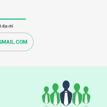
 địa chỉ
GMAIL.COM