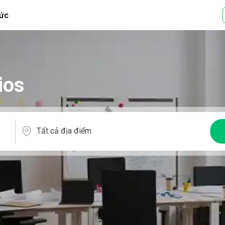
tức
ios
Tất cả địa điểm