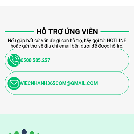
HỖ TRỢ ỨNG VIÊN
Nếu gặp bất cứ vấn đề gì cần hỗ trợ, hãy gọi tới HOTLINE
hoặc gửi thư về địa chỉ email bên dưới để được hỗ trợ.
0588.585.257
VIECNHANH365COM@GMAIL.COM