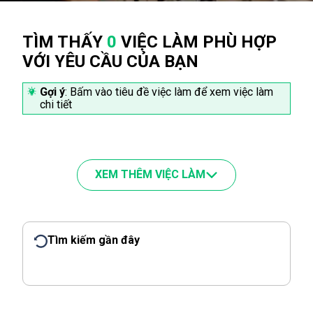
TÌM THẤY
0
VIỆC LÀM PHÙ HỢP
VỚI YÊU CẦU CỦA BẠN
Gợi ý
: Bấm vào tiêu đề việc làm để xem việc làm
chi tiết
XEM THÊM VIỆC LÀM
Tìm kiếm gần đây