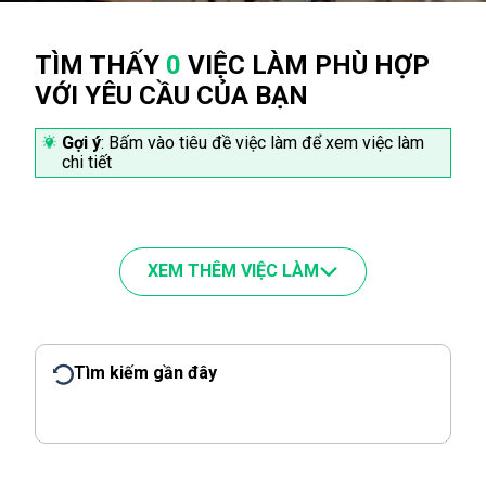
TÌM THẤY
0
VIỆC LÀM PHÙ HỢP
VỚI YÊU CẦU CỦA BẠN
Gợi ý
: Bấm vào tiêu đề việc làm để xem việc làm
chi tiết
XEM THÊM VIỆC LÀM
Tìm kiếm gần đây