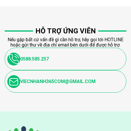
HỖ TRỢ ỨNG VIÊN
Nếu gặp bất cứ vấn đề gì cần hỗ trợ, hãy gọi tới HOTLINE
hoặc gửi thư về địa chỉ email bên dưới để được hỗ trợ.
0588.585.257
VIECNHANH365COM@GMAIL.COM