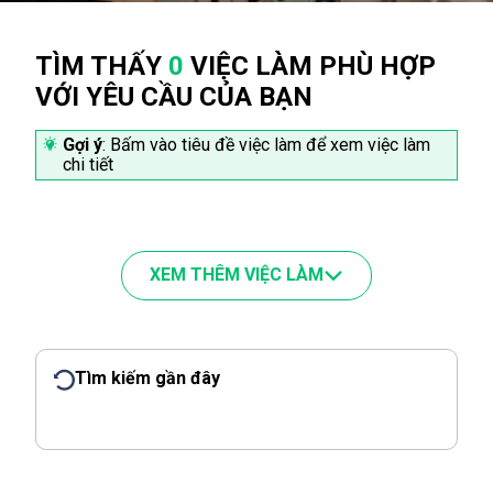
TÌM THẤY
0
VIỆC LÀM PHÙ HỢP
VỚI YÊU CẦU CỦA BẠN
Gợi ý
: Bấm vào tiêu đề việc làm để xem việc làm
chi tiết
XEM THÊM VIỆC LÀM
Tìm kiếm gần đây