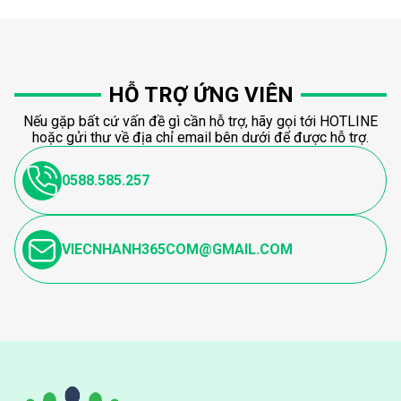
HỖ TRỢ ỨNG VIÊN
Nếu gặp bất cứ vấn đề gì cần hỗ trợ, hãy gọi tới HOTLINE
hoặc gửi thư về địa chỉ email bên dưới để được hỗ trợ.
0588.585.257
VIECNHANH365COM@GMAIL.COM