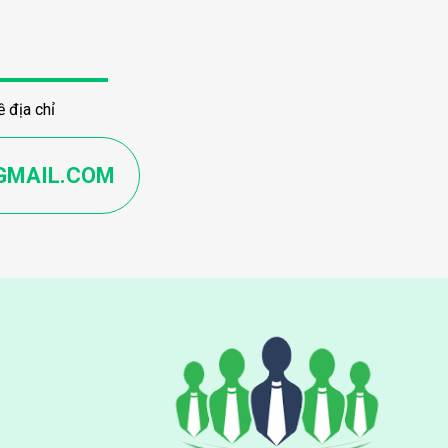
 địa chỉ
GMAIL.COM