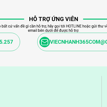
HỖ TRỢ ỨNG VIÊN
 bất cứ vấn đề gì cần hỗ trợ, hãy gọi tới HOTLINE hoặc gửi thư về
email bên dưới để được hỗ trợ.
5.257
VIECNHANH365COM@