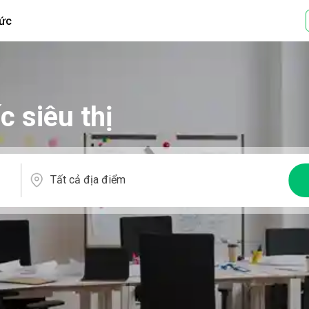
tức
c siêu thị
Tất cả địa điểm