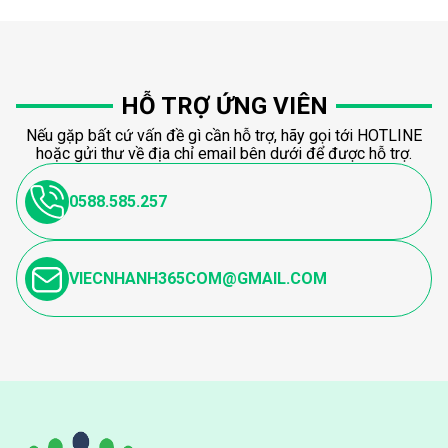
HỖ TRỢ ỨNG VIÊN
Nếu gặp bất cứ vấn đề gì cần hỗ trợ, hãy gọi tới HOTLINE
hoặc gửi thư về địa chỉ email bên dưới để được hỗ trợ.
0588.585.257
VIECNHANH365COM@GMAIL.COM