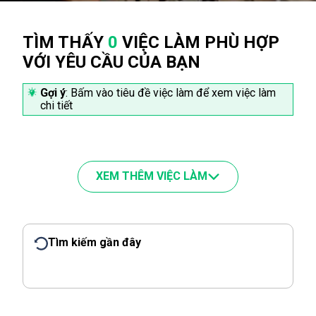
TÌM THẤY
0
VIỆC LÀM PHÙ HỢP
VỚI YÊU CẦU CỦA BẠN
Gợi ý
: Bấm vào tiêu đề việc làm để xem việc làm
chi tiết
XEM THÊM VIỆC LÀM
Tìm kiếm gần đây