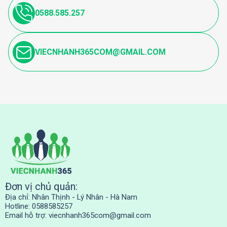
0588.585.257
VIECNHANH365COM@GMAIL.COM
Đơn vị chủ quản:
Địa chỉ: Nhân Thịnh - Lý Nhân - Hà Nam
Hotline: 0588585257
Email hỗ trợ:
viecnhanh365com@gmail.com