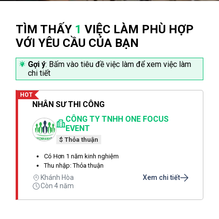
TÌM THẤY
1
VIỆC LÀM PHÙ HỢP
VỚI YÊU CẦU CỦA BẠN
Gợi ý
: Bấm vào tiêu đề việc làm để xem việc làm
chi tiết
HOT
NHÂN SƯ THI CÔNG
CÔNG TY TNHH ONE FOCUS
EVENT
$ Thỏa thuận
Có Hơn 1 năm kinh nghiệm
Thu nhập: Thỏa thuận
Khánh Hòa
Xem chi tiết
Còn 4 năm