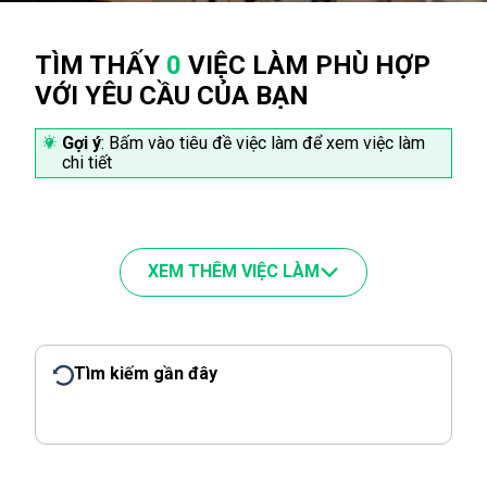
TÌM THẤY
0
VIỆC LÀM PHÙ HỢP
VỚI YÊU CẦU CỦA BẠN
Gợi ý
: Bấm vào tiêu đề việc làm để xem việc làm
chi tiết
XEM THÊM VIỆC LÀM
Tìm kiếm gần đây