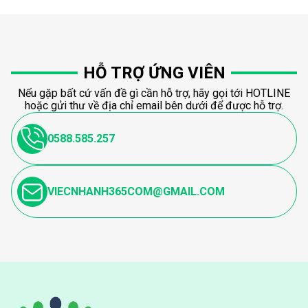
HỖ TRỢ ỨNG VIÊN
Nếu gặp bất cứ vấn đề gì cần hỗ trợ, hãy gọi tới HOTLINE
hoặc gửi thư về địa chỉ email bên dưới để được hỗ trợ.
0588.585.257
VIECNHANH365COM@GMAIL.COM