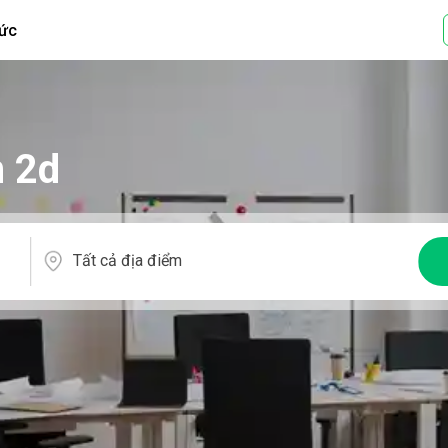
tức
n 2d
Tất cả địa điểm