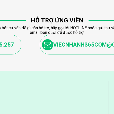
HỖ TRỢ ỨNG VIÊN
 bất cứ vấn đề gì cần hỗ trợ, hãy gọi tới HOTLINE hoặc gửi thư về
email bên dưới để được hỗ trợ.
5.257
VIECNHANH365COM@