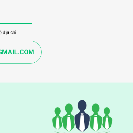
 địa chỉ
GMAIL.COM