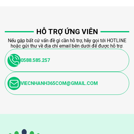
HỖ TRỢ ỨNG VIÊN
Nếu gặp bất cứ vấn đề gì cần hỗ trợ, hãy gọi tới HOTLINE
hoặc gửi thư về địa chỉ email bên dưới để được hỗ trợ.
0588.585.257
VIECNHANH365COM@GMAIL.COM