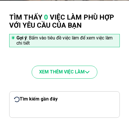
TÌM THẤY
0
VIỆC LÀM PHÙ HỢP
VỚI YÊU CẦU CỦA BẠN
Gợi ý
: Bấm vào tiêu đề việc làm để xem việc làm
chi tiết
XEM THÊM VIỆC LÀM
Tìm kiếm gần đây