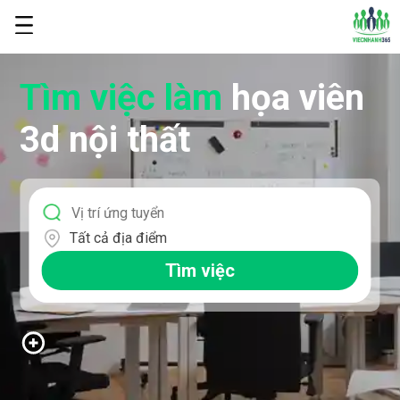
Tìm việc làm
họa viên
3d nội thất
Tất cả địa điểm
Tìm việc