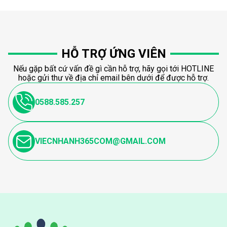
HỖ TRỢ ỨNG VIÊN
Nếu gặp bất cứ vấn đề gì cần hỗ trợ, hãy gọi tới HOTLINE
hoặc gửi thư về địa chỉ email bên dưới để được hỗ trợ.
0588.585.257
VIECNHANH365COM@GMAIL.COM