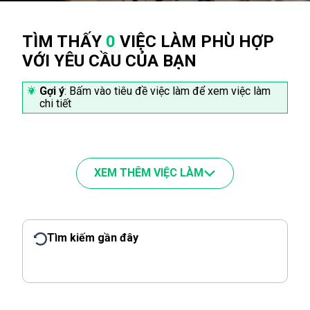
TÌM THẤY
0
VIỆC LÀM PHÙ HỢP
VỚI YÊU CẦU CỦA BẠN
Gợi ý
: Bấm vào tiêu đề việc làm để xem việc làm
chi tiết
XEM THÊM VIỆC LÀM
Tìm kiếm gần đây