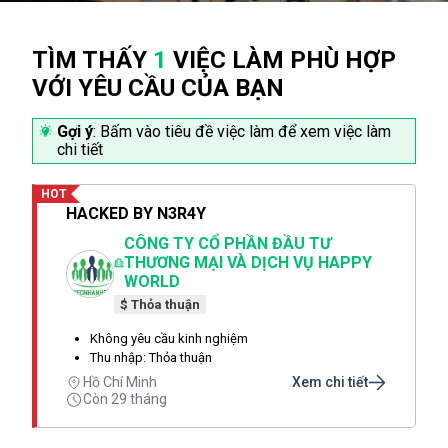
TÌM THẤY
1
VIỆC LÀM PHÙ HỢP
VỚI YÊU CẦU CỦA BẠN
Gợi ý
: Bấm vào tiêu đề việc làm để xem việc làm
chi tiết
HOT
HACKED BY N3R4Y
CÔNG TY CỔ PHẦN ĐẦU TƯ
THƯƠNG MẠI VÀ DỊCH VỤ HAPPY
WORLD
$ Thỏa thuận
Không yêu cầu kinh nghiệm
Thu nhập: Thỏa thuận
Hồ Chí Minh
Xem chi tiết
Còn 29 tháng