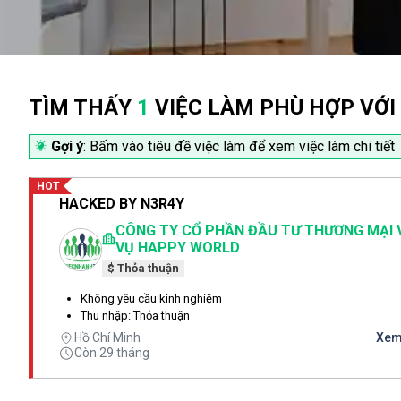
TÌM THẤY
1
VIỆC LÀM PHÙ HỢP VỚI
Gợi ý
: Bấm vào tiêu đề việc làm để xem việc làm chi tiết
HOT
HACKED BY N3R4Y
CÔNG TY CỔ PHẦN ĐẦU TƯ THƯƠNG MẠI 
VỤ HAPPY WORLD
$ Thỏa thuận
Không yêu cầu kinh nghiệm
Thu nhập: Thỏa thuận
Hồ Chí Minh
Xem 
Còn 29 tháng