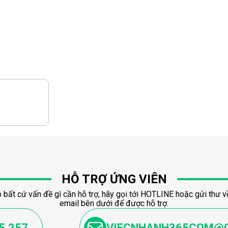
HỖ TRỢ ỨNG VIÊN
 bất cứ vấn đề gì cần hỗ trợ, hãy gọi tới HOTLINE hoặc gửi thư về
email bên dưới để được hỗ trợ.
5.257
VIECNHANH365COM@