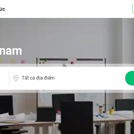
tức
 nam
Tất cả địa điểm