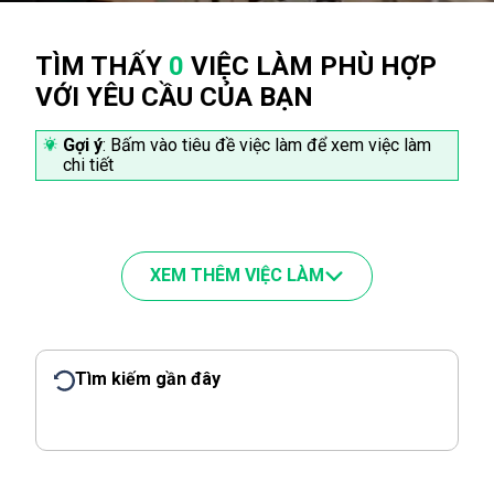
TÌM THẤY
0
VIỆC LÀM PHÙ HỢP
VỚI YÊU CẦU CỦA BẠN
Gợi ý
: Bấm vào tiêu đề việc làm để xem việc làm
chi tiết
XEM THÊM VIỆC LÀM
Tìm kiếm gần đây