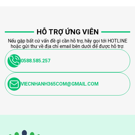
HỖ TRỢ ỨNG VIÊN
Nếu gặp bất cứ vấn đề gì cần hỗ trợ, hãy gọi tới HOTLINE
hoặc gửi thư về địa chỉ email bên dưới để được hỗ trợ.
0588.585.257
VIECNHANH365COM@GMAIL.COM