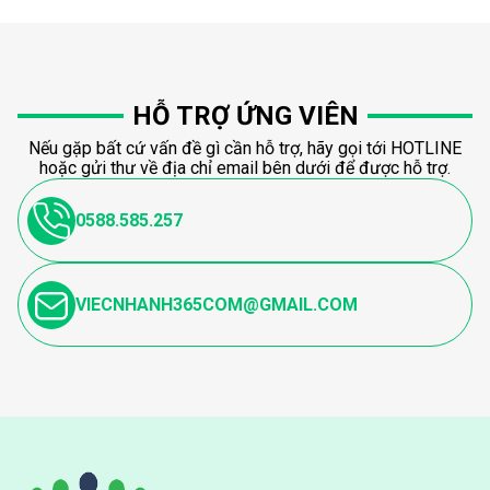
HỖ TRỢ ỨNG VIÊN
Nếu gặp bất cứ vấn đề gì cần hỗ trợ, hãy gọi tới HOTLINE
hoặc gửi thư về địa chỉ email bên dưới để được hỗ trợ.
0588.585.257
VIECNHANH365COM@GMAIL.COM