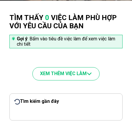
TÌM THẤY
0
VIỆC LÀM PHÙ HỢP
VỚI YÊU CẦU CỦA BẠN
Gợi ý
: Bấm vào tiêu đề việc làm để xem việc làm
chi tiết
XEM THÊM VIỆC LÀM
Tìm kiếm gần đây