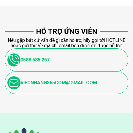
HỖ TRỢ ỨNG VIÊN
Nếu gặp bất cứ vấn đề gì cần hỗ trợ, hãy gọi tới HOTLINE
hoặc gửi thư về địa chỉ email bên dưới để được hỗ trợ.
0588.585.257
VIECNHANH365COM@GMAIL.COM