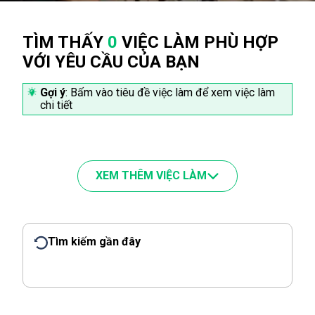
TÌM THẤY
0
VIỆC LÀM PHÙ HỢP
VỚI YÊU CẦU CỦA BẠN
Gợi ý
: Bấm vào tiêu đề việc làm để xem việc làm
chi tiết
XEM THÊM VIỆC LÀM
Tìm kiếm gần đây