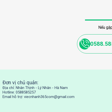
Nếu gặp
0588.58
Đơn vị chủ quản:
Địa chỉ: Nhân Thịnh - Lý Nhân - Hà Nam
Hotline: 0588585257
Email hỗ trợ:
viecnhanh365com@gmail.com