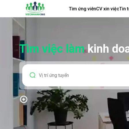
Tìm ứng viên
CV xin việc
Tin 
Tìm việc làm
kinh do