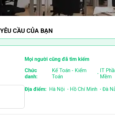
 YÊU CẦU CỦA BẠN
Mọi người cũng đã tìm kiếm
Chức
Kế Toán - Kiểm
IT Phầ
.
danh:
Toán
Mềm
.
.
Địa điểm:
Hà Nội
Hồ Chí Minh
Đà N