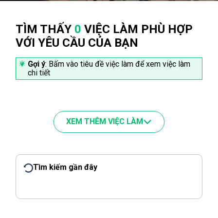
TÌM THẤY
0
VIỆC LÀM PHÙ HỢP
VỚI YÊU CẦU CỦA BẠN
Gợi ý
: Bấm vào tiêu đề việc làm để xem việc làm
chi tiết
XEM THÊM VIỆC LÀM
Tìm kiếm gần đây