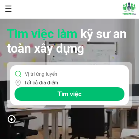
Tìm việc làm
kỹ sư an
toàn xây dựng
Tất cả địa điểm
Tìm việc