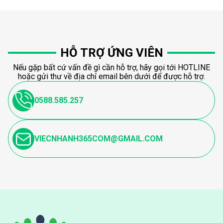
HỖ TRỢ ỨNG VIÊN
Nếu gặp bất cứ vấn đề gì cần hỗ trợ, hãy gọi tới HOTLINE
hoặc gửi thư về địa chỉ email bên dưới để được hỗ trợ.
0588.585.257
VIECNHANH365COM@GMAIL.COM