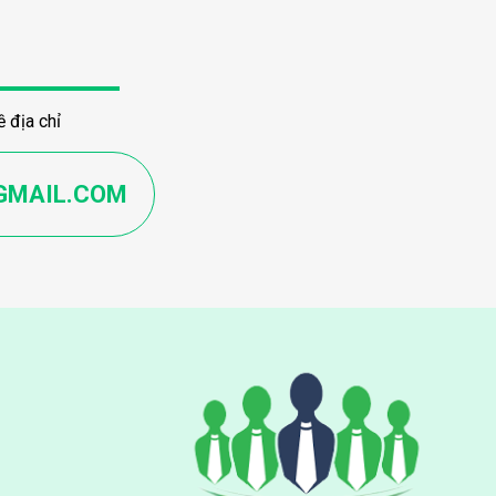
 địa chỉ
GMAIL.COM