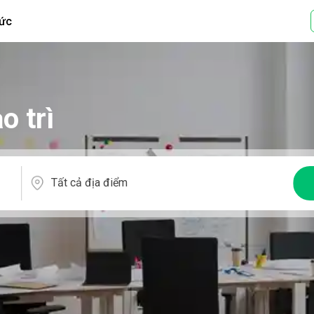
tức
o trì
Tất cả địa điểm