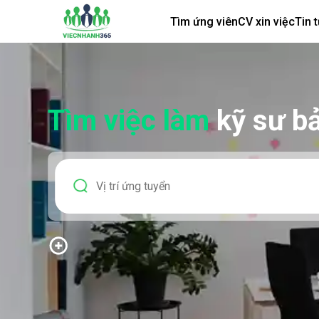
Tìm ứng viên
CV xin việc
Tin 
Tìm việc làm
kỹ sư bả