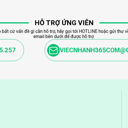
HỖ TRỢ ỨNG VIÊN
 bất cứ vấn đề gì cần hỗ trợ, hãy gọi tới HOTLINE hoặc gửi thư về
email bên dưới để được hỗ trợ.
5.257
VIECNHANH365COM@