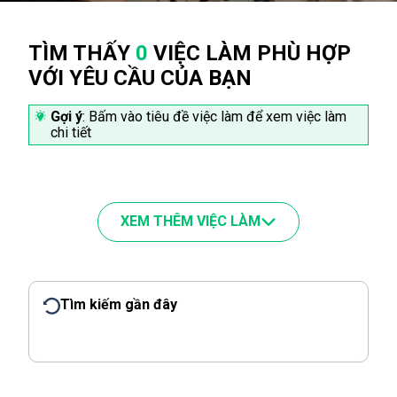
TÌM THẤY
0
VIỆC LÀM PHÙ HỢP
VỚI YÊU CẦU CỦA BẠN
Gợi ý
: Bấm vào tiêu đề việc làm để xem việc làm
chi tiết
XEM THÊM VIỆC LÀM
Tìm kiếm gần đây