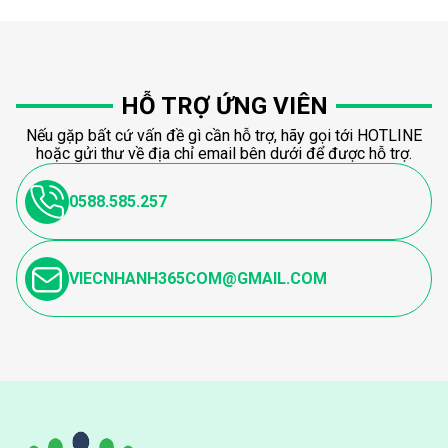
HỖ TRỢ ỨNG VIÊN
Nếu gặp bất cứ vấn đề gì cần hỗ trợ, hãy gọi tới HOTLINE
hoặc gửi thư về địa chỉ email bên dưới để được hỗ trợ.
0588.585.257
VIECNHANH365COM@GMAIL.COM