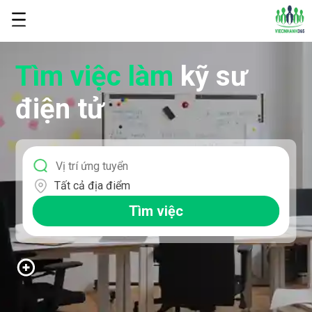
Tìm việc làm
kỹ sư
điện tử
Tất cả địa điểm
Tìm việc