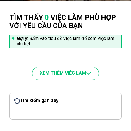
TÌM THẤY
0
VIỆC LÀM PHÙ HỢP
VỚI YÊU CẦU CỦA BẠN
Gợi ý
: Bấm vào tiêu đề việc làm để xem việc làm
chi tiết
XEM THÊM VIỆC LÀM
Tìm kiếm gần đây