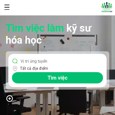
Tìm việc làm
kỹ sư
hóa học
Tất cả địa điểm
Tìm việc