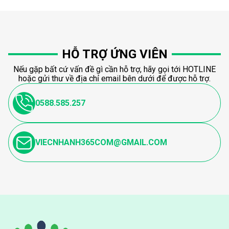
HỖ TRỢ ỨNG VIÊN
Nếu gặp bất cứ vấn đề gì cần hỗ trợ, hãy gọi tới HOTLINE
hoặc gửi thư về địa chỉ email bên dưới để được hỗ trợ.
0588.585.257
VIECNHANH365COM@GMAIL.COM